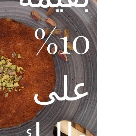
10%
على
طلبك