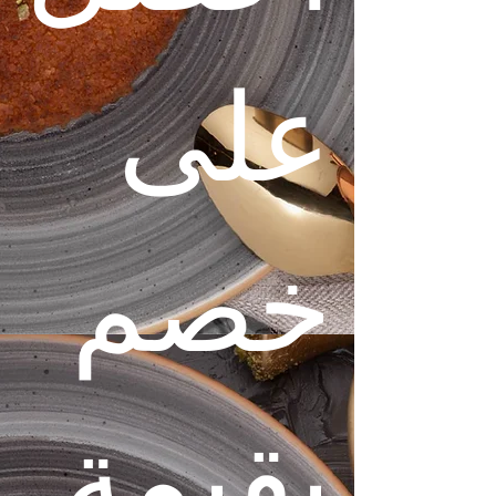
على
خصم
بقيمة