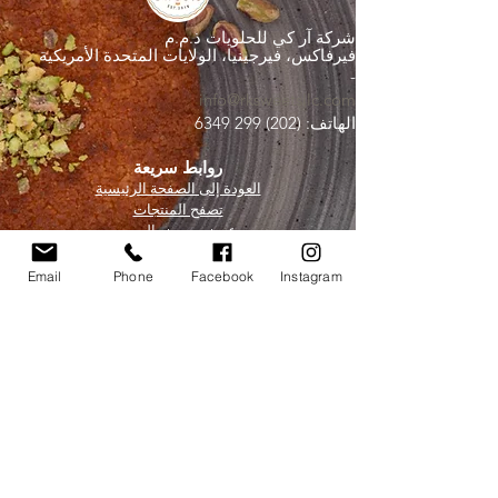
شركة آر كي للحلويات ذ.م.م
فيرفاكس، فيرجينيا، الولايات المتحدة الأمريكية
-
info@rksweetsllc.com
الهاتف:
(202) 299 6349
روابط سريعة
العودة إلى الصفحة الرئيسية
تصفح المنتجات
عرض معرض الصور
عرض ملحق الشحن
قريباً
انضم إلى برنامج الولاء الخاص بنا
Email
Phone
Facebook
Instagram
عرض الشهادات
اتصل بنا
انضم إلى القائمة البريدية لدينا
بريد إلكتروني
(مطلوب)
يُقدِّم