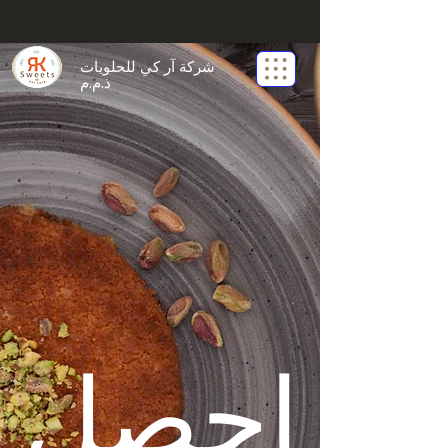
شركة آر كي للحلويات
ذ.م.م
احصل