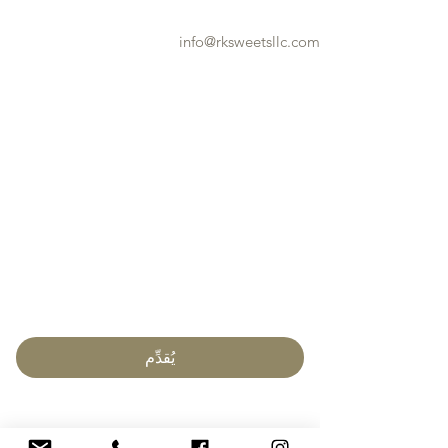
فيرفاكس، فيرجينيا، الولايات المتحدة الأمريكية
-
info@rksweetsllc.com
الهاتف:
(202) 299 6349
روابط سريعة
العودة إلى الصفحة الرئيسية
تصفح المنتجات
عرض معرض الصور
عرض ملحق الشحن
قريباً
انضم إلى برنامج الولاء الخاص بنا
عرض الشهادات
اتصل بنا
انضم إلى القائمة البريدية لدينا
بريد إلكتروني
(مطلوب)
يُقدِّم