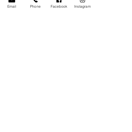
تابعنا
Email
Phone
Facebook
Instagram
مدفوعات آمنة من
©2019 لشركة آر كي سويتس ذ.م.م.
قم بزيارة وقراءة مدوناتنا
عرض سياسة الخصوصية